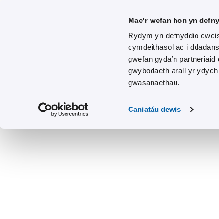
Mae'r wefan hon yn defn
Rydym yn defnyddio cwcis
cymdeithasol ac i ddadans
gwefan gyda’n partneriaid
gwybodaeth arall yr ydych 
gwasanaethau.
Caniatáu dewis