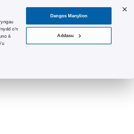
Dangos Manylion
ryngau
fnydd o’n
Addasu
uno â
o’u