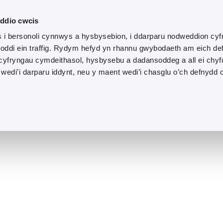
yddio cwcis
 i bersonoli cynnwys a hysbysebion, i ddarparu nodweddion cyf
oddi ein traffig. Rydym hefyd yn rhannu gwybodaeth am eich de
 cyfryngau cymdeithasol, hysbysebu a dadansoddeg a all ei chyf
wedi’i darparu iddynt, neu y maent wedi’i chasglu o’ch defnydd 