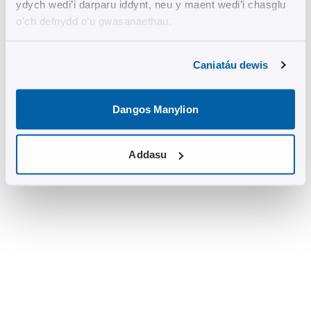
ydych wedi’i darparu iddynt, neu y maent wedi’i chasglu
o’ch defnydd o’u gwasanaethau.
Caniatáu dewis
Dangos Manylion
Addasu