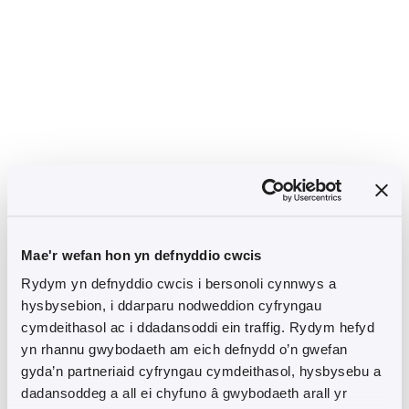
Mae'r wefan hon yn defnyddio cwcis
Rydym yn defnyddio cwcis i bersonoli cynnwys a
hysbysebion, i ddarparu nodweddion cyfryngau
cymdeithasol ac i ddadansoddi ein traffig. Rydym hefyd
yn rhannu gwybodaeth am eich defnydd o’n gwefan
gyda’n partneriaid cyfryngau cymdeithasol, hysbysebu a
dadansoddeg a all ei chyfuno â gwybodaeth arall yr