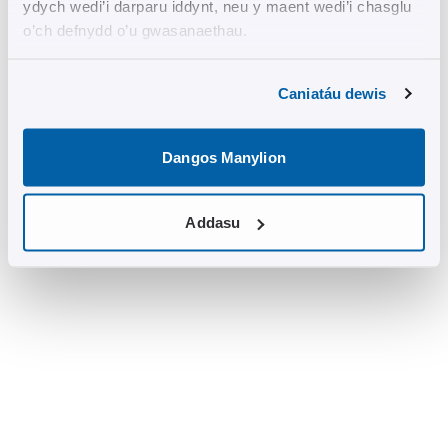
ydych wedi’i darparu iddynt, neu y maent wedi’i chasglu
o’ch defnydd o’u gwasanaethau.
Caniatáu dewis
Dangos Manylion
Addasu