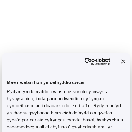
Mae'r wefan hon yn defnyddio cwcis
Rydym yn defnyddio cwcis i bersonoli cynnwys a
hysbysebion, i ddarparu nodweddion cyfryngau
cymdeithasol ac i ddadansoddi ein traffig. Rydym hefyd
yn rhannu gwybodaeth am eich defnydd o’n gwefan
gyda’n partneriaid cyfryngau cymdeithasol, hysbysebu a
dadansoddeg a all ei chyfuno â gwybodaeth arall yr